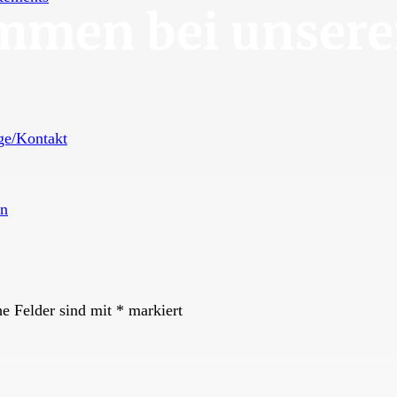
ommen bei unser
ge/Kontakt
n
he Felder sind mit
*
markiert