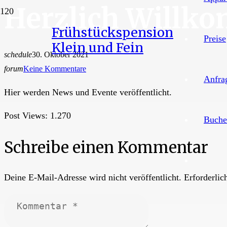
Herzlich Willk
Frühstückspension
Preise
Klein und Fein
schedule
30. Oktober 2021
forum
Keine Kommentare
Anfra
Hier werden News und Evente veröffentlicht.
Post Views:
1.270
Buche
Schreibe einen Kommentar
Deine E-Mail-Adresse wird nicht veröffentlicht.
Erforderlic